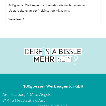
100gbesser Werbeagentur übernahm die Änderungen und
Überarbeitung an der Preisliste von Miyazawa.
Weiterlesen
100gbesser Werbeagentur GbR
Am Hutsberg 1 (Alte Ziegelei)
91413 Neustadt a.d.Aisch