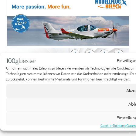
Einwilligu
Um dir ein optimales Erlebnis zu bieten, verwenden wir Technologien wie Cookies, u
Technologien zustimmst, können wir Daten wie das Surfverhalten oder eindeutige IDs au
zurückziehst, können bestimmte Merkmale und Funktionen beeinträchtigt werden.
Anzeige für modellflughelden
Akze
Printdesign
Abl
Wir haben die Anzeige für die modellflughelden gestaltet.
Einstellu
Cookie-Richtlinie
Daten
Weiterlesen