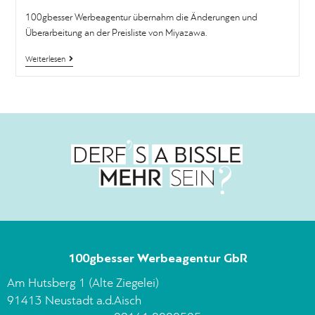
100gbesser Werbeagentur übernahm die Änderungen und
Überarbeitung an der Preisliste von Miyazawa.
Weiterlesen
100gbesser Werbeagentur GbR
Am Hutsberg 1 (Alte Ziegelei)
91413 Neustadt a.d.Aisch