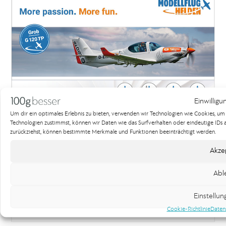
Einwilligu
Um dir ein optimales Erlebnis zu bieten, verwenden wir Technologien wie Cookies, u
Technologien zustimmst, können wir Daten wie das Surfverhalten oder eindeutige IDs au
zurückziehst, können bestimmte Merkmale und Funktionen beeinträchtigt werden.
Anzeige für modellflughelden
Akze
Printdesign
Abl
Wir haben die Anzeige für die modellflughelden gestaltet.
Einstellu
Cookie-Richtlinie
Daten
Weiterlesen