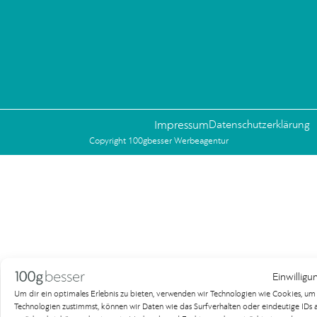
Impressum
Datenschutzerklärung
Copyright 100gbesser Werbeagentur
Einwilligu
Um dir ein optimales Erlebnis zu bieten, verwenden wir Technologien wie Cookies, u
Technologien zustimmst, können wir Daten wie das Surfverhalten oder eindeutige IDs au