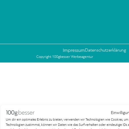
Impressum
Datenschutzerklärung
Copyright 100gbesser Werbeagentur
Einwilligu
Um dir ein optimales Erlebnis zu bieten, verwenden wir Technologien wie Cookies, u
Technologien zustimmst, können wir Daten wie das Surfverhalten oder eindeutige IDs au